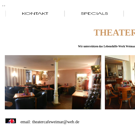
, ,
THEATER
Wir unterstützen das Lebenshilfe-Werk Weimar/Apold
email: theatercafeweimar@web.de Theaterplat